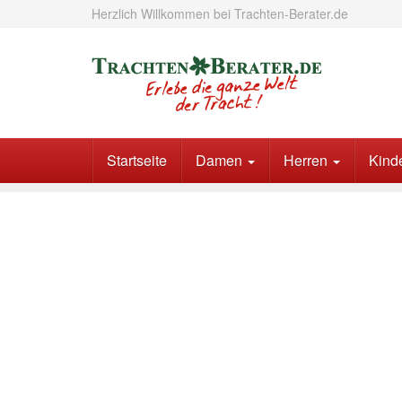
Skip
Herzlich Willkommen bei Trachten-Berater.de
to
main
content
Startseite
Damen
Herren
Kind