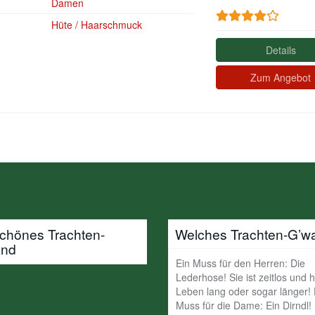
Damen
d
Hüte / Haarschmuck
Details
Zum Angebot
schönes Trachten-
Welches Trachten-G’w
and
Ein Muss für den Herren: Die
Lederhose! Sie ist zeitlos und h
Leben lang oder sogar länger!
Muss für die Dame: Ein Dirndl!