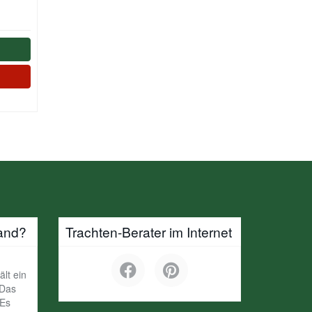
and?
Trachten-Berater im Internet
ält ein
 Das
 Es