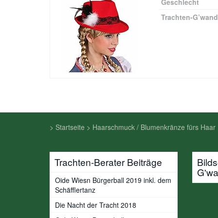
Geschlecht
Trachten-G’wan
>
Startseite
>
Haarschmuck / Blumenkränze fürs Haar
Trachten-Berater Beiträge
Bild
G'w
Oide Wiesn Bürgerball 2019 inkl. dem
Schäfflertanz
Die Nacht der Tracht 2018