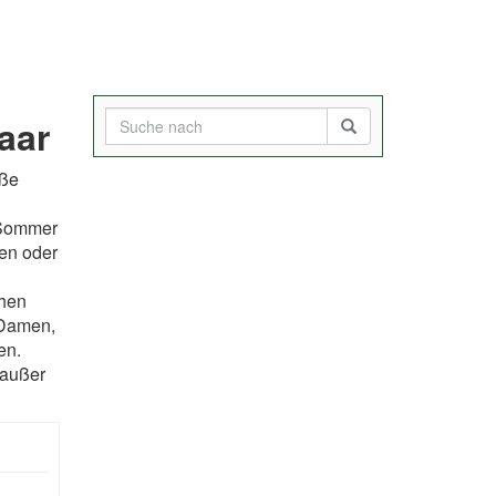
aar
üße
 Sommer
en oder
chen
 Damen,
en.
 außer