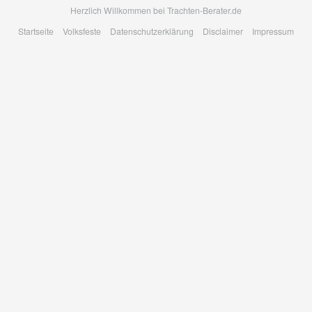
Skip
Herzlich Willkommen bei Trachten-Berater.de
to
Startseite
Volksfeste
Datenschutzerklärung
Disclaimer
Impressum
main
content