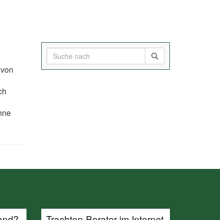
 von
ch
hne
and?
Trachten-Berater im Internet