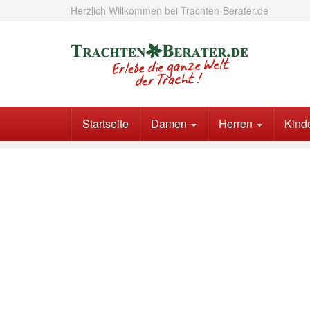
Skip
Herzlich Willkommen bei Trachten-Berater.de
to
main
content
Startseite
Damen
Herren
Kind