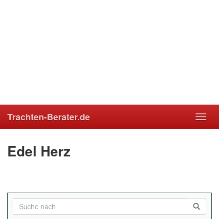
Trachten-Berater.de
Toggl
navig
Edel Herz