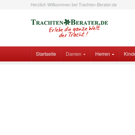
Skip
Herzlich Willkommen bei Trachten-Berater.de
to
main
content
Startseite
Damen
Herren
Kind