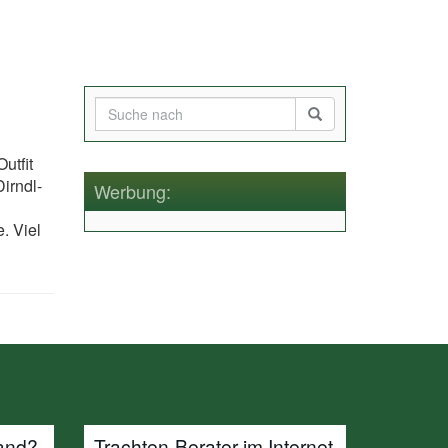
utfit
irndl-
Werbung:
. Viel
and?
Trachten-Berater im Internet