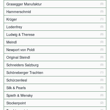
Grasegger Manufaktur
(0)
Hammerschmid
(0)
Krüger
(1)
Lodenfrey
(0)
Ludwig & Therese
(0)
Meindl
(0)
Newport von Poldi
(0)
Original Steindl
(0)
Schneiders Salzburg
(0)
Schöneberger Trachten
(1)
Schürzenliesl
(0)
Silk & Pearls
(0)
Spieth & Wensky
(0)
Stockerpoint
(2)