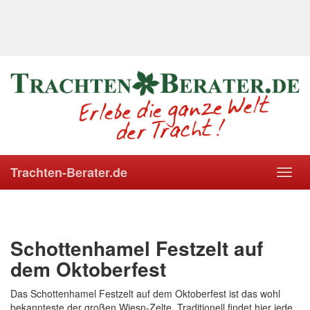
Trachten-Berater.de
Toggl
navig
Schottenhamel Festzelt auf
dem Oktoberfest
Das Schottenhamel Festzelt auf dem Oktoberfest ist das wohl
bekannteste der großen Wiesn-Zelte. Traditionell findet hier jede