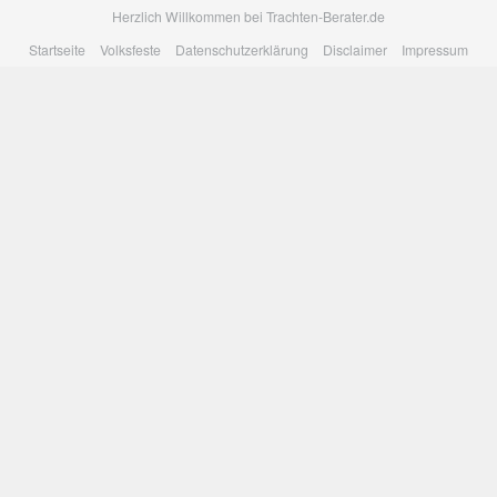
Skip
Herzlich Willkommen bei Trachten-Berater.de
to
Startseite
Volksfeste
Datenschutzerklärung
Disclaimer
Impressum
main
content