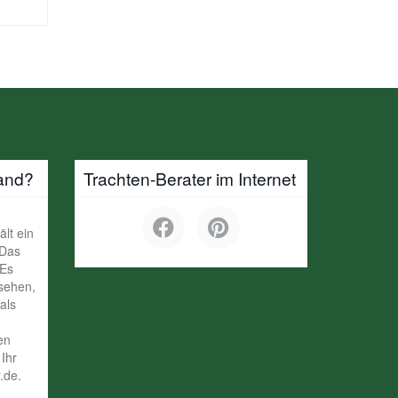
and?
Trachten-Berater im Internet
ält ein
 Das
 Es
ssehen,
als
en
Ihr
.de.