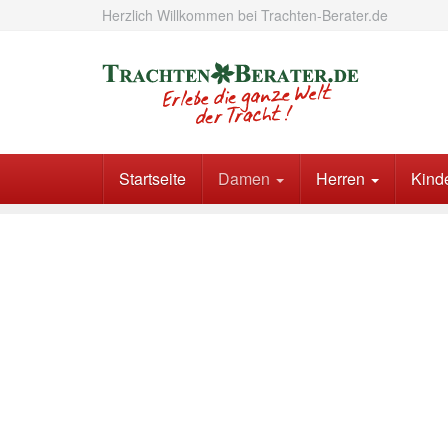
Skip
Herzlich Willkommen bei Trachten-Berater.de
to
main
content
Startseite
Damen
Herren
Kind