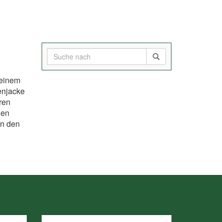
 einem
enjacke
ren
gen
on den