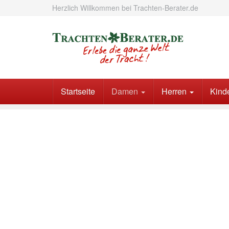
Skip
Herzlich Willkommen bei Trachten-Berater.de
to
main
content
Startseite
Damen
Herren
Kind