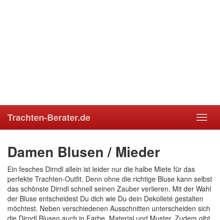
Trachten-Berater.de
Toggl
navig
Damen Blusen / Mieder
Ein fesches Dirndl allein ist leider nur die halbe Miete für das
perfekte Trachten-Outfit. Denn ohne die richtige Bluse kann selbst
das schönste Dirndl schnell seinen Zauber verlieren. Mit der Wahl
der Bluse entscheidest Du dich wie Du dein Dekolleté gestalten
möchtest. Neben verschiedenen Ausschnitten unterscheiden sich
die Dirndl Blusen auch in Farbe, Material und Muster. Zudem gibt