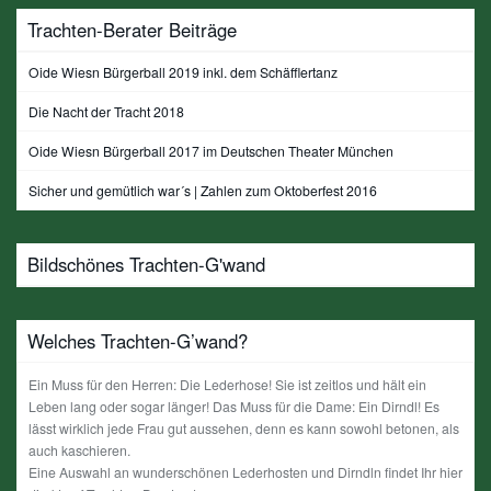
Trachten-Berater Beiträge
Oide Wiesn Bürgerball 2019 inkl. dem Schäfflertanz
Die Nacht der Tracht 2018
Oide Wiesn Bürgerball 2017 im Deutschen Theater München
Sicher und gemütlich war´s | Zahlen zum Oktoberfest 2016
Bildschönes Trachten-G'wand
Welches Trachten-G’wand?
Ein Muss für den Herren: Die Lederhose! Sie ist zeitlos und hält ein
Leben lang oder sogar länger! Das Muss für die Dame: Ein Dirndl! Es
lässt wirklich jede Frau gut aussehen, denn es kann sowohl betonen, als
auch kaschieren.
Eine Auswahl an wunderschönen Lederhosten und Dirndln findet Ihr hier