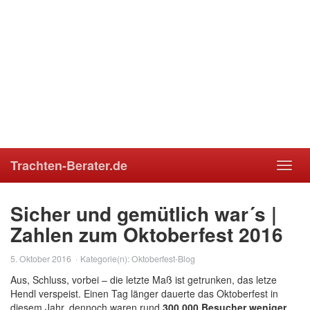
Trachten-Berater.de
Toggl
navig
Sicher und gemütlich war´s |
Zahlen zum Oktoberfest 2016
5. Oktober 2016
Kategorie(n):
Oktoberfest-Blog
Aus, Schluss, vorbei – die letzte Maß ist getrunken, das letze
Hendl verspeist. Einen Tag länger dauerte das Oktoberfest in
diesem Jahr, dennoch waren rund
300.000 Besucher weniger