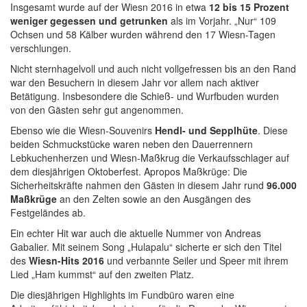
Insgesamt wurde auf der Wiesn 2016 in etwa
12 bis 15 Prozent
weniger gegessen und getrunken
als im Vorjahr. „Nur“ 109
Ochsen und 58 Kälber wurden während den 17 Wiesn-Tagen
verschlungen.
Nicht sternhagelvoll und auch nicht vollgefressen bis an den Rand
war den Besuchern in diesem Jahr vor allem nach aktiver
Betätigung. Insbesondere die Schieß- und Wurfbuden wurden
von den Gästen sehr gut angenommen.
Ebenso wie die Wiesn-Souvenirs
Hendl- und Sepplhüte
. Diese
beiden Schmuckstücke waren neben den Dauerrennern
Lebkuchenherzen und Wiesn-Maßkrug die Verkaufsschlager auf
dem diesjährigen Oktoberfest. Apropos Maßkrüge: Die
Sicherheitskräfte nahmen den Gästen in diesem Jahr rund
96.000
Maßkrüge
an den Zelten sowie an den Ausgängen des
Festgeländes ab.
Ein echter Hit war auch die aktuelle Nummer von Andreas
Gabalier. Mit seinem Song „Hulapalu“ sicherte er sich den Titel
des
Wiesn-Hits 2016
und verbannte Seiler und Speer mit ihrem
Lied „Ham kummst“ auf den zweiten Platz.
Die diesjährigen Highlights im Fundbüro waren eine