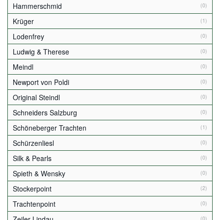
Hammerschmid
(0)
Krüger
(1)
Lodenfrey
(0)
Ludwig & Therese
(0)
Meindl
(0)
Newport von Poldi
(0)
Original Steindl
(0)
Schneiders Salzburg
(0)
Schöneberger Trachten
(1)
Schürzenliesl
(0)
Silk & Pearls
(0)
Spieth & Wensky
(0)
Stockerpoint
(2)
Trachtenpoint
(0)
Zeiler Lindau
(0)