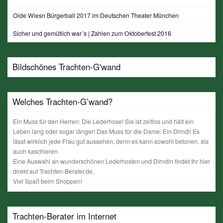
Oide Wiesn Bürgerball 2017 im Deutschen Theater München
Sicher und gemütlich war´s | Zahlen zum Oktoberfest 2016
Bildschönes Trachten-G'wand
Welches Trachten-G’wand?
Ein Muss für den Herren: Die Lederhose! Sie ist zeitlos und hält ein
Leben lang oder sogar länger! Das Muss für die Dame: Ein Dirndl! Es
lässt wirklich jede Frau gut aussehen, denn es kann sowohl betonen, als
auch kaschieren.
Eine Auswahl an wunderschönen Lederhosten und Dirndln findet Ihr hier
direkt auf Trachten-Berater.de.
Viel Spaß beim Shoppen!
Trachten-Berater im Internet