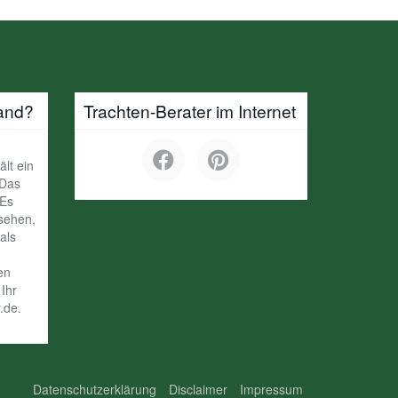
and?
Trachten-Berater im Internet
ält ein
 Das
 Es
ssehen,
als
en
Ihr
.de.
Datenschutzerklärung
Disclaimer
Impressum