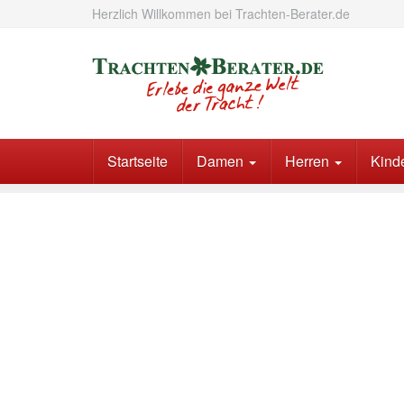
Skip
Herzlich Willkommen bei Trachten-Berater.de
to
main
content
Startseite
Damen
Herren
Kind