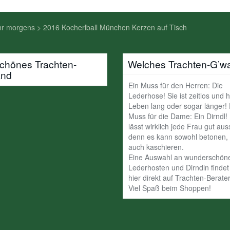
Uhr morgens
>
2016 Kocherlball München Kerzen auf Tisch
schönes Trachten-
Welches Trachten-G’w
and
Ein Muss für den Herren: Die
Lederhose! Sie ist zeitlos und h
Leben lang oder sogar länger!
Muss für die Dame: Ein Dirndl!
lässt wirklich jede Frau gut au
denn es kann sowohl betonen, 
auch kaschieren.
Eine Auswahl an wunderschön
Lederhosten und Dirndln findet 
hier direkt auf Trachten-Berater
Viel Spaß beim Shoppen!