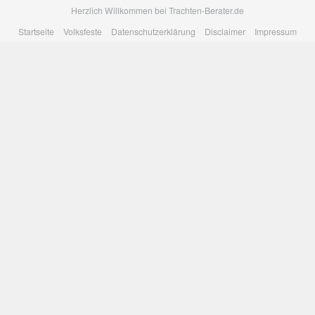
Skip
Herzlich Willkommen bei Trachten-Berater.de
to
Startseite
Volksfeste
Datenschutzerklärung
Disclaimer
Impressum
main
content