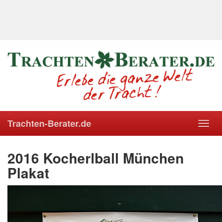
Trachten-Berater.de
Toggl
navig
2016 Kocherlball München
Plakat