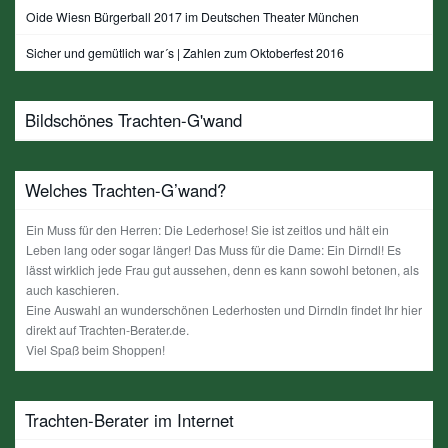
Oide Wiesn Bürgerball 2017 im Deutschen Theater München
Sicher und gemütlich war´s | Zahlen zum Oktoberfest 2016
Bildschönes Trachten-G'wand
Welches Trachten-G’wand?
Ein Muss für den Herren: Die Lederhose! Sie ist zeitlos und hält ein
Leben lang oder sogar länger! Das Muss für die Dame: Ein Dirndl! Es
lässt wirklich jede Frau gut aussehen, denn es kann sowohl betonen, als
auch kaschieren.
Eine Auswahl an wunderschönen Lederhosten und Dirndln findet Ihr hier
direkt auf Trachten-Berater.de.
Viel Spaß beim Shoppen!
Trachten-Berater im Internet