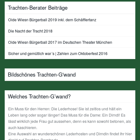
Trachten-Berater Beiträge
Oide Wiesn Bürgerball 2019 inkl. dem Schäfflertanz
Die Nacht der Tracht 2018
Oide Wiesn Bürgerball 2017 im Deutschen Theater München
Sicher und gemütlich war´s | Zahlen zum Oktoberfest 2016
Bildschönes Trachten-G'wand
Welches Trachten-G’wand?
Ein Muss für den Herren: Die Lederhose! Sie ist zeitlos und hält ein
Leben lang oder sogar länger! Das Muss für die Dame: Ein Dirndl! Es
lässt wirklich jede Frau gut aussehen, denn es kann sowohl betonen, als
auch kaschieren.
Eine Auswahl an wunderschönen Lederhosten und Dirndln findet Ihr hier
direkt auf Trachten-Berater.de.