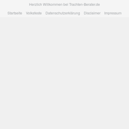
Skip
Herzlich Willkommen bei Trachten-Berater.de
to
Startseite
Volksfeste
Datenschutzerklärung
Disclaimer
Impressum
main
content