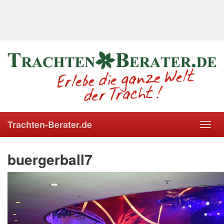
Trachten-Berater.de
Toggl
navig
buergerball7