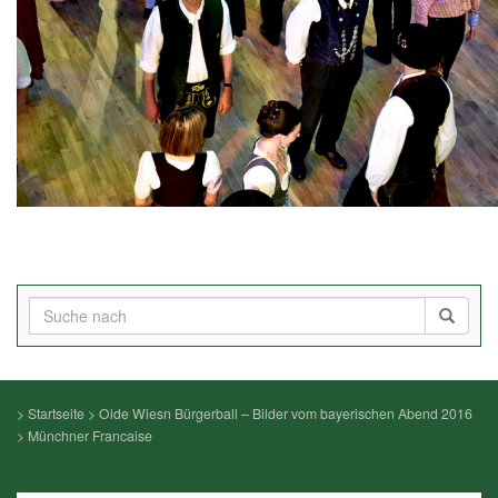
>
Startseite
>
Oide Wiesn Bürgerball – Bilder vom bayerischen Abend 2016
>
Münchner Francaise