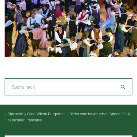
>
Startseite
>
Oide Wiesn Bürgerball – Bilder vom bayerischen Abend 2016
>
Münchner Francaise