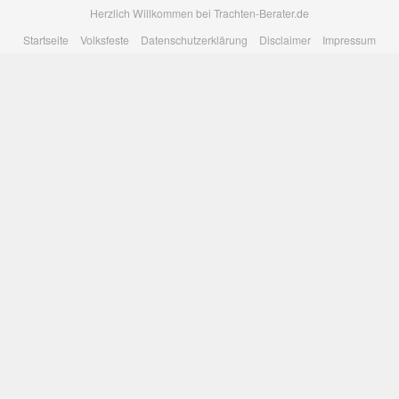
Skip
Herzlich Willkommen bei Trachten-Berater.de
to
Startseite
Volksfeste
Datenschutzerklärung
Disclaimer
Impressum
main
content