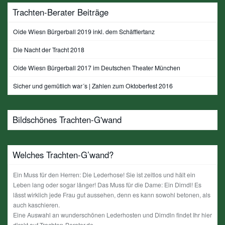
Trachten-Berater Beiträge
Oide Wiesn Bürgerball 2019 inkl. dem Schäfflertanz
Die Nacht der Tracht 2018
Oide Wiesn Bürgerball 2017 im Deutschen Theater München
Sicher und gemütlich war´s | Zahlen zum Oktoberfest 2016
Bildschönes Trachten-G'wand
Welches Trachten-G’wand?
Ein Muss für den Herren: Die Lederhose! Sie ist zeitlos und hält ein
Leben lang oder sogar länger! Das Muss für die Dame: Ein Dirndl! Es
lässt wirklich jede Frau gut aussehen, denn es kann sowohl betonen, als
auch kaschieren.
Eine Auswahl an wunderschönen Lederhosten und Dirndln findet Ihr hier
direkt auf Trachten-Berater.de.