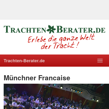
Trachten-Berater.de
Toggl
navig
Münchner Francaise