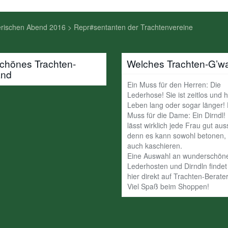
erischen Abend 2016
>
Repr#sentanten der Trachtenvereine
schönes Trachten-
Welches Trachten-G’w
and
Ein Muss für den Herren: Die
Lederhose! Sie ist zeitlos und h
Leben lang oder sogar länger!
Muss für die Dame: Ein Dirndl!
lässt wirklich jede Frau gut au
denn es kann sowohl betonen, 
auch kaschieren.
Eine Auswahl an wunderschön
Lederhosten und Dirndln findet 
hier direkt auf Trachten-Berater
Viel Spaß beim Shoppen!