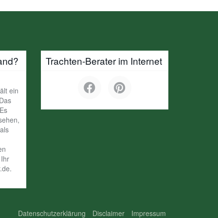
and?
Trachten-Berater im Internet
ält ein
 Das
 Es
ssehen,
als
en
Ihr
.de.
Datenschutzerklärung
Disclaimer
Impressum