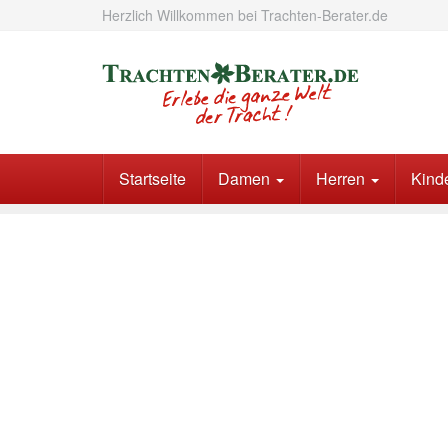
Skip
Herzlich Willkommen bei Trachten-Berater.de
to
main
content
Startseite
Damen
Herren
Kind