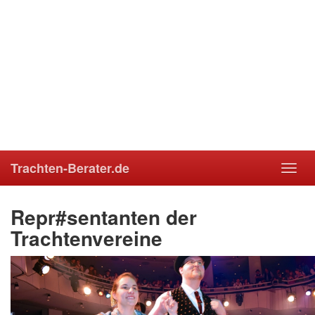
Trachten-Berater.de
Toggl
navig
Repr#sentanten der
Trachtenvereine