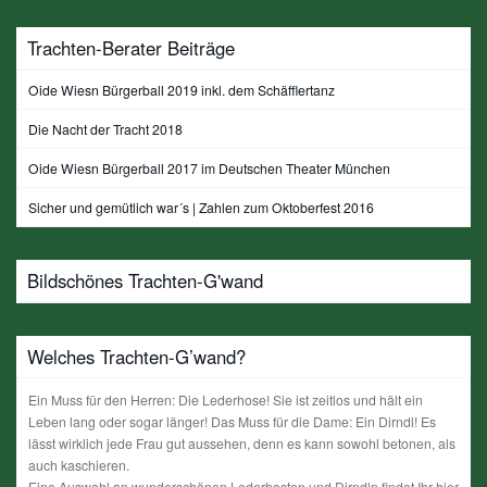
Trachten-Berater Beiträge
Oide Wiesn Bürgerball 2019 inkl. dem Schäfflertanz
Die Nacht der Tracht 2018
Oide Wiesn Bürgerball 2017 im Deutschen Theater München
Sicher und gemütlich war´s | Zahlen zum Oktoberfest 2016
Bildschönes Trachten-G'wand
Welches Trachten-G’wand?
Ein Muss für den Herren: Die Lederhose! Sie ist zeitlos und hält ein
Leben lang oder sogar länger! Das Muss für die Dame: Ein Dirndl! Es
lässt wirklich jede Frau gut aussehen, denn es kann sowohl betonen, als
auch kaschieren.
Eine Auswahl an wunderschönen Lederhosten und Dirndln findet Ihr hier