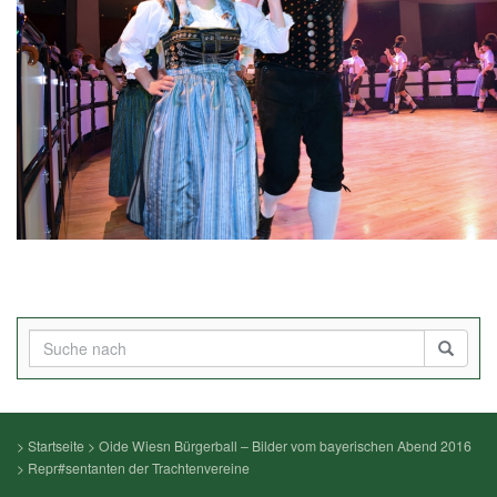
>
Startseite
>
Oide Wiesn Bürgerball – Bilder vom bayerischen Abend 2016
>
Repr#sentanten der Trachtenvereine