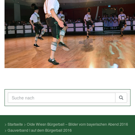
>
Startseite
>
Oide Wiesn Bürgerball – Bilder vom bayerischen Abend 2016
>
Gauverband I auf dem Bürgerball 2016