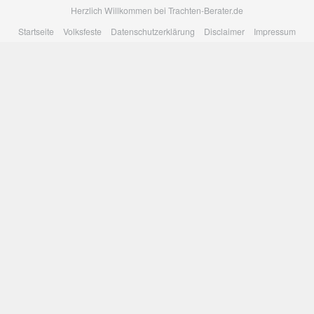
Skip
Herzlich Willkommen bei Trachten-Berater.de
to
Startseite
Volksfeste
Datenschutzerklärung
Disclaimer
Impressum
main
content