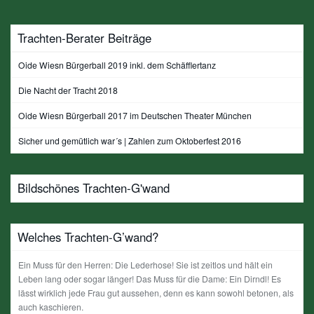
Trachten-Berater Beiträge
Oide Wiesn Bürgerball 2019 inkl. dem Schäfflertanz
Die Nacht der Tracht 2018
Oide Wiesn Bürgerball 2017 im Deutschen Theater München
Sicher und gemütlich war´s | Zahlen zum Oktoberfest 2016
Bildschönes Trachten-G'wand
Welches Trachten-G’wand?
Ein Muss für den Herren: Die Lederhose! Sie ist zeitlos und hält ein
Leben lang oder sogar länger! Das Muss für die Dame: Ein Dirndl! Es
lässt wirklich jede Frau gut aussehen, denn es kann sowohl betonen, als
auch kaschieren.