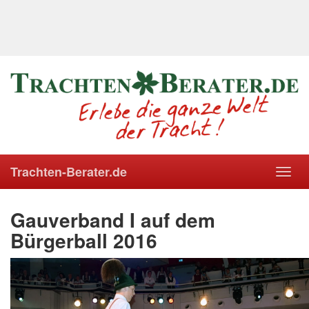
Trachten-Berater.de
Toggl
navig
Gauverband I auf dem
Bürgerball 2016