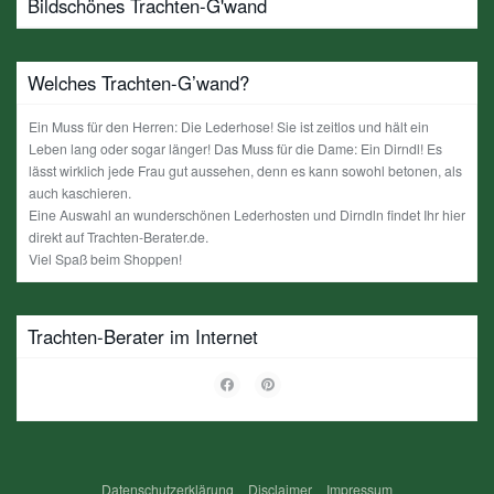
Bildschönes Trachten-G'wand
Welches Trachten-G’wand?
Ein Muss für den Herren: Die Lederhose! Sie ist zeitlos und hält ein
Leben lang oder sogar länger! Das Muss für die Dame: Ein Dirndl! Es
lässt wirklich jede Frau gut aussehen, denn es kann sowohl betonen, als
auch kaschieren.
Eine Auswahl an wunderschönen Lederhosten und Dirndln findet Ihr hier
direkt auf Trachten-Berater.de.
Viel Spaß beim Shoppen!
Trachten-Berater im Internet
Datenschutzerklärung
Disclaimer
Impressum