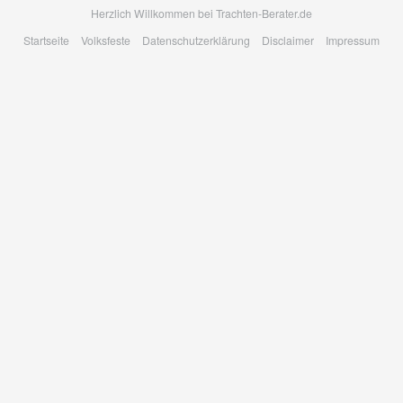
Skip
Herzlich Willkommen bei Trachten-Berater.de
to
Startseite
Volksfeste
Datenschutzerklärung
Disclaimer
Impressum
main
content