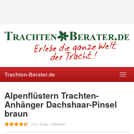
Trachten-Berater.de
Toggl
navig
Alpenflüstern Trachten-
Anhänger Dachshaar-Pinsel
braun
(4.5 / 5 bei 1 Stimme)