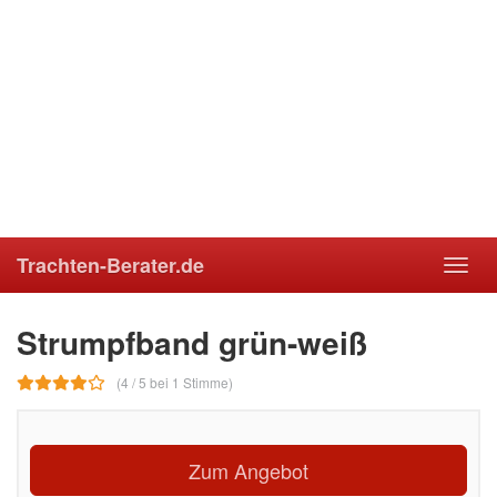
Trachten-Berater.de
Toggl
navig
Strumpfband grün-weiß
(4 / 5 bei 1 Stimme)
Zum Angebot