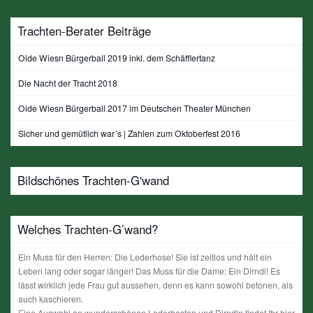
Trachten-Berater Beiträge
Oide Wiesn Bürgerball 2019 inkl. dem Schäfflertanz
Die Nacht der Tracht 2018
Oide Wiesn Bürgerball 2017 im Deutschen Theater München
Sicher und gemütlich war´s | Zahlen zum Oktoberfest 2016
Bildschönes Trachten-G'wand
Welches Trachten-G’wand?
Ein Muss für den Herren: Die Lederhose! Sie ist zeitlos und hält ein
Leben lang oder sogar länger! Das Muss für die Dame: Ein Dirndl! Es
lässt wirklich jede Frau gut aussehen, denn es kann sowohl betonen, als
auch kaschieren.
Eine Auswahl an wunderschönen Lederhosten und Dirndln findet Ihr hier