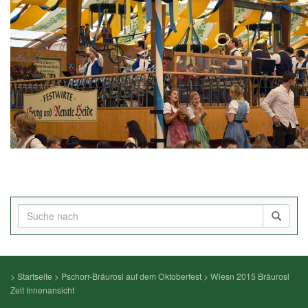
>
Startseite
>
Pschorr-Bräurosl auf dem Oktoberfest
>
Wiesn 2015 Bräurosl
Zelt Innenansicht