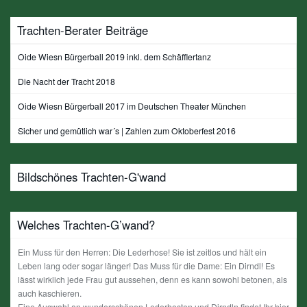
Trachten-Berater Beiträge
Oide Wiesn Bürgerball 2019 inkl. dem Schäfflertanz
Die Nacht der Tracht 2018
Oide Wiesn Bürgerball 2017 im Deutschen Theater München
Sicher und gemütlich war´s | Zahlen zum Oktoberfest 2016
Bildschönes Trachten-G'wand
Welches Trachten-G’wand?
Ein Muss für den Herren: Die Lederhose! Sie ist zeitlos und hält ein
Leben lang oder sogar länger! Das Muss für die Dame: Ein Dirndl! Es
lässt wirklich jede Frau gut aussehen, denn es kann sowohl betonen, als
auch kaschieren.
Eine Auswahl an wunderschönen Lederhosten und Dirndln findet Ihr hier