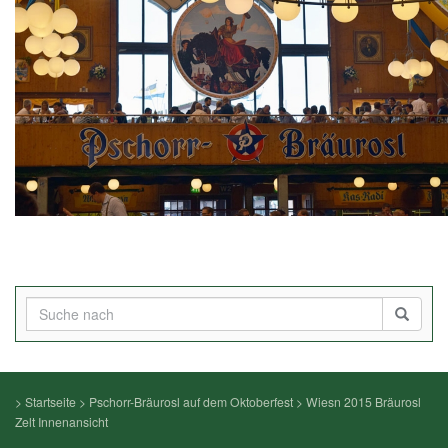
>
Startseite
>
Pschorr-Bräurosl auf dem Oktoberfest
>
Wiesn 2015 Bräurosl
Zelt Innenansicht