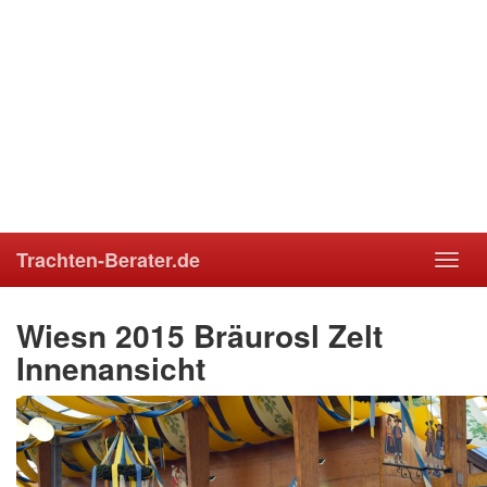
Trachten-Berater.de
Toggl
navig
Wiesn 2015 Bräurosl Zelt
Innenansicht