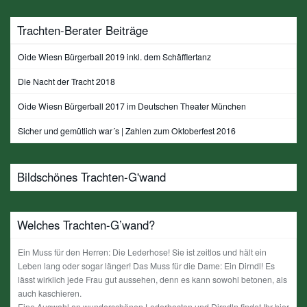
Trachten-Berater Beiträge
Oide Wiesn Bürgerball 2019 inkl. dem Schäfflertanz
Die Nacht der Tracht 2018
Oide Wiesn Bürgerball 2017 im Deutschen Theater München
Sicher und gemütlich war´s | Zahlen zum Oktoberfest 2016
Bildschönes Trachten-G'wand
Welches Trachten-G’wand?
Ein Muss für den Herren: Die Lederhose! Sie ist zeitlos und hält ein
Leben lang oder sogar länger! Das Muss für die Dame: Ein Dirndl! Es
lässt wirklich jede Frau gut aussehen, denn es kann sowohl betonen, als
auch kaschieren.
Eine Auswahl an wunderschönen Lederhosten und Dirndln findet Ihr hier