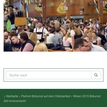
>
Startseite
>
Pschorr-Bräurosl auf dem Oktoberfest
>
Wiesn 2015 Bräurosl
Zelt Innenansicht