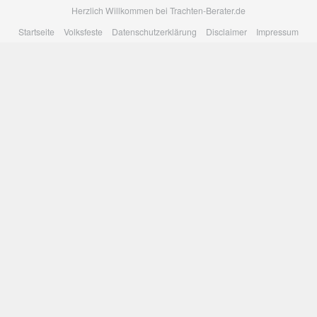
Skip
Herzlich Willkommen bei Trachten-Berater.de
to
Startseite
Volksfeste
Datenschutzerklärung
Disclaimer
Impressum
main
content