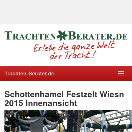
Trachten-Berater.de
Toggl
navig
Schottenhamel Festzelt Wiesn
2015 Innenansicht