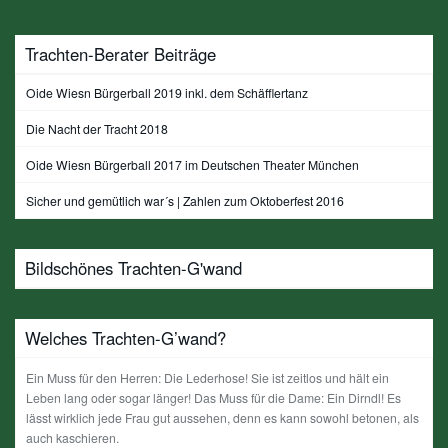
Trachten-Berater Beiträge
Oide Wiesn Bürgerball 2019 inkl. dem Schäfflertanz
Die Nacht der Tracht 2018
Oide Wiesn Bürgerball 2017 im Deutschen Theater München
Sicher und gemütlich war´s | Zahlen zum Oktoberfest 2016
Bildschönes Trachten-G'wand
Welches Trachten-G’wand?
Ein Muss für den Herren: Die Lederhose! Sie ist zeitlos und hält ein
Leben lang oder sogar länger! Das Muss für die Dame: Ein Dirndl! Es
lässt wirklich jede Frau gut aussehen, denn es kann sowohl betonen, als
auch kaschieren.