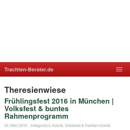
Trachten-Berater.de
Toggl
navig
Theresienwiese
Frühlingsfest 2016 in München |
Volksfest & buntes
Rahmenprogramm
22. März 2016
Kategorie(n):
Events
,
Volksfeste & Trachten-Events