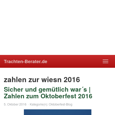
Trachten-Berater.de
Toggl
navig
zahlen zur wiesn 2016
Sicher und gemütlich war´s |
Zahlen zum Oktoberfest 2016
5. Oktober 2016
Kategorie(n):
Oktoberfest-Blog