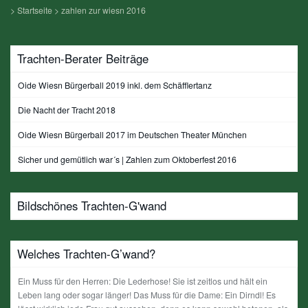
>
Startseite
>
zahlen zur wiesn 2016
Trachten-Berater Beiträge
Oide Wiesn Bürgerball 2019 inkl. dem Schäfflertanz
Die Nacht der Tracht 2018
Oide Wiesn Bürgerball 2017 im Deutschen Theater München
Sicher und gemütlich war´s | Zahlen zum Oktoberfest 2016
Bildschönes Trachten-G'wand
Welches Trachten-G’wand?
Ein Muss für den Herren: Die Lederhose! Sie ist zeitlos und hält ein
Leben lang oder sogar länger! Das Muss für die Dame: Ein Dirndl! Es