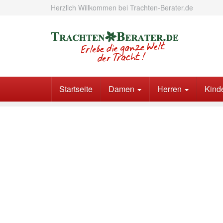
Skip
Herzlich Willkommen bei Trachten-Berater.de
to
main
content
Startseite
Damen
Herren
Kind