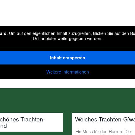
ard
. Um auf den eigentlichen Inhalt zuzugreifen, klicken Sie auf den B
Drittanbieter weitergegeben werden.
Inhalt entsperren
Weitere Informationen
schönes Trachten-
Welches Trachten-G’w
and
Ein Muss für den Herren: Die