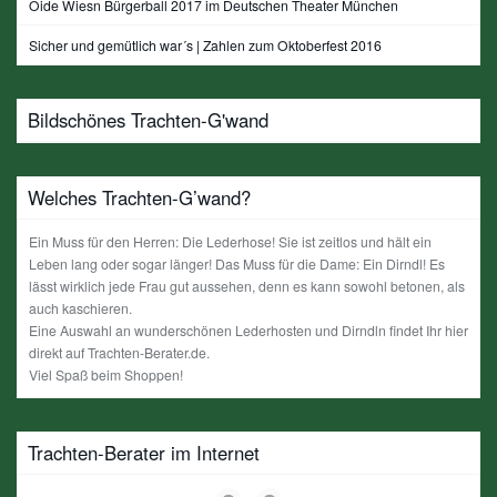
Oide Wiesn Bürgerball 2017 im Deutschen Theater München
Sicher und gemütlich war´s | Zahlen zum Oktoberfest 2016
Bildschönes Trachten-G'wand
Welches Trachten-G’wand?
Ein Muss für den Herren: Die Lederhose! Sie ist zeitlos und hält ein
Leben lang oder sogar länger! Das Muss für die Dame: Ein Dirndl! Es
lässt wirklich jede Frau gut aussehen, denn es kann sowohl betonen, als
auch kaschieren.
Eine Auswahl an wunderschönen Lederhosten und Dirndln findet Ihr hier
direkt auf Trachten-Berater.de.
Viel Spaß beim Shoppen!
Trachten-Berater im Internet