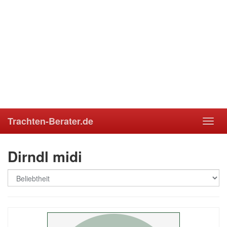
Trachten-Berater.de
Toggl
navig
Dirndl midi