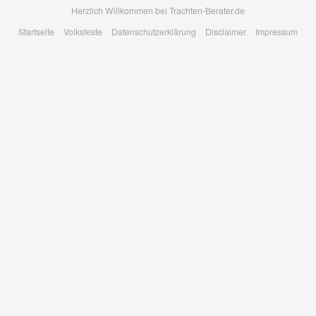
Skip
Herzlich Willkommen bei Trachten-Berater.de
to
Startseite
Volksfeste
Datenschutzerklärung
Disclaimer
Impressum
main
content