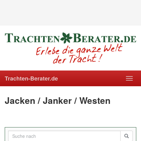
Trachten-Berater.de
Toggl
navig
Jacken / Janker / Westen