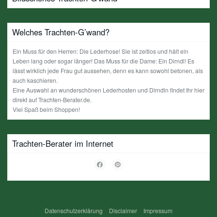
Welches Trachten-G’wand?
Ein Muss für den Herren: Die Lederhose! Sie ist zeitlos und hält ein
Leben lang oder sogar länger! Das Muss für die Dame: Ein Dirndl! Es
lässt wirklich jede Frau gut aussehen, denn es kann sowohl betonen, als
auch kaschieren.
Eine Auswahl an wunderschönen Lederhosten und Dirndln findet Ihr hier
direkt auf Trachten-Berater.de.
Viel Spaß beim Shoppen!
Trachten-Berater im Internet
Datenschutzerklärung
Disclaimer
Impressum