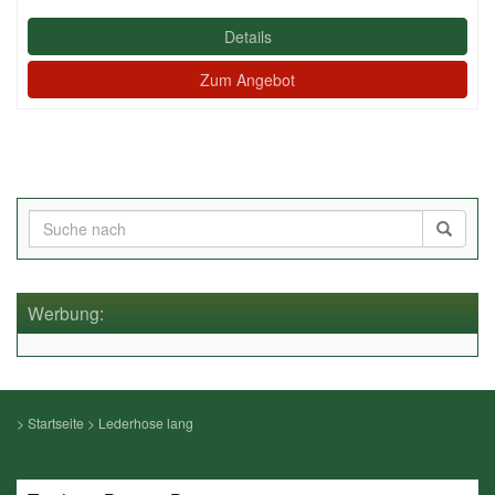
Details
Zum Angebot
Werbung:
>
Startseite
>
Lederhose lang