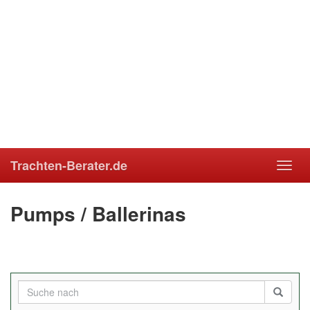
Trachten-Berater.de
Toggl
navig
Pumps / Ballerinas