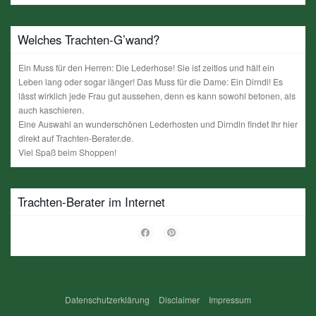
Welches Trachten-G’wand?
Ein Muss für den Herren: Die Lederhose! Sie ist zeitlos und hält ein
Leben lang oder sogar länger! Das Muss für die Dame: Ein Dirndl! Es
lässt wirklich jede Frau gut aussehen, denn es kann sowohl betonen, als
auch kaschieren.
Eine Auswahl an wunderschönen Lederhosten und Dirndln findet Ihr hier
direkt auf Trachten-Berater.de.
Viel Spaß beim Shoppen!
Trachten-Berater im Internet
Datenschutzerklärung
Disclaimer
Impressum