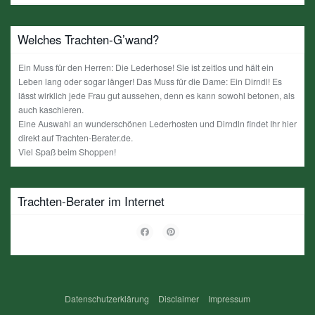
Welches Trachten-G’wand?
Ein Muss für den Herren: Die Lederhose! Sie ist zeitlos und hält ein
Leben lang oder sogar länger! Das Muss für die Dame: Ein Dirndl! Es
lässt wirklich jede Frau gut aussehen, denn es kann sowohl betonen, als
auch kaschieren.
Eine Auswahl an wunderschönen Lederhosten und Dirndln findet Ihr hier
direkt auf Trachten-Berater.de.
Viel Spaß beim Shoppen!
Trachten-Berater im Internet
Datenschutzerklärung
Disclaimer
Impressum