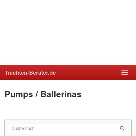
Trachten-Berater.de
Toggl
navig
Pumps / Ballerinas