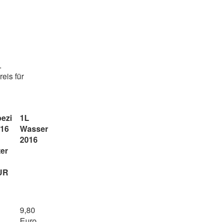
.
eis für
ezi
1L
16
Wasser
2016
ter
UR
9,80
Euro