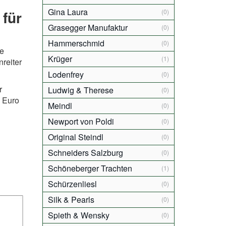
Gina Laura
 für
(0)
Grasegger Manufaktur
(0)
Hammerschmid
(0)
ie
Krüger
(1)
nreiter
Lodenfrey
(0)
r
Ludwig & Therese
(0)
 Euro
Meindl
(0)
Newport von Poldi
(0)
Original Steindl
(0)
Schneiders Salzburg
(0)
Schöneberger Trachten
(1)
Schürzenliesl
(0)
Silk & Pearls
(0)
Spieth & Wensky
(0)