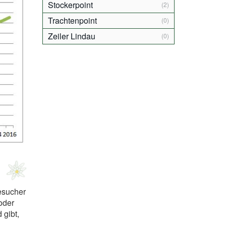
Stockerpoint
(2)
Trachtenpoint
(0)
Zeiler Lindau
(0)
besucher
oder
 gibt,