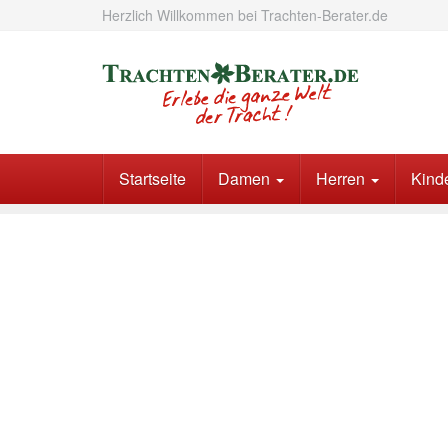
Skip
Herzlich Willkommen bei Trachten-Berater.de
to
main
content
Startseite
Damen
Herren
Kind