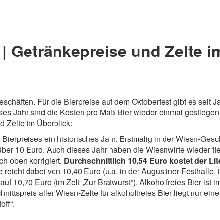
 | Getränkepreise und Zelte i
schäften. Für die Bierpreise auf dem Oktoberfest gibt es seit J
eses Jahr sind die Kosten pro Maß Bier wieder einmal gestiegen
d Zelte im Überblick:
Bierpreises ein historisches Jahr. Erstmalig in der Wiesn-Gesc
 über 10 Euro. Auch dieses Jahr haben die Wiesnwirte wieder fle
ch oben korrigiert.
Durchschnittlich 10,54 Euro kostet der Lit
reicht dabei von 10,40 Euro (u.a. in der Augustiner-Festhalle, 
auf 10,70 Euro (im Zelt „Zur Bratwurst“). Alkoholfreies Bier ist i
ittspreis aller Wiesn-Zelte für alkoholfreies Bier liegt nur ein
off“.