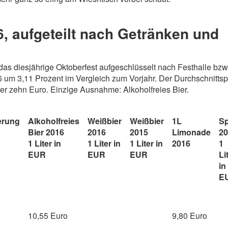
6, aufgeteilt nach Getränken und
das diesjährige Oktoberfest aufgeschlüsselt nach Festhalle bzw
16 um 3,11 Prozent im Vergleich zum Vorjahr. Der Durchschnittspr
ter zehn Euro. Einzige Ausnahme: Alkoholfreies Bier.
erung
Alkoholfreies
Weißbier
Weißbier
1L
Sp
Bier 2016
2016
2015
Limonade
20
1 Liter in
1 Liter in
1 Liter in
2016
1
EUR
EUR
EUR
Li
in
E
10,55 Euro
9,80 Euro