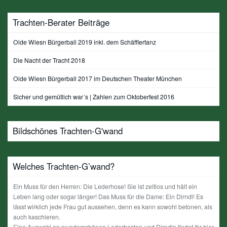
Trachten-Berater Beiträge
Oide Wiesn Bürgerball 2019 inkl. dem Schäfflertanz
Die Nacht der Tracht 2018
Oide Wiesn Bürgerball 2017 im Deutschen Theater München
Sicher und gemütlich war´s | Zahlen zum Oktoberfest 2016
Bildschönes Trachten-G'wand
Welches Trachten-G’wand?
Ein Muss für den Herren: Die Lederhose! Sie ist zeitlos und hält ein
Leben lang oder sogar länger! Das Muss für die Dame: Ein Dirndl! Es
lässt wirklich jede Frau gut aussehen, denn es kann sowohl betonen, als
auch kaschieren.
Eine Auswahl an wunderschönen Lederhosten und Dirndln findet Ihr hier