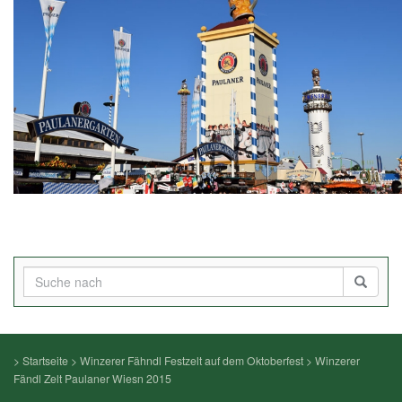
>
Startseite
>
Winzerer Fähndl Festzelt auf dem Oktoberfest
>
Winzerer
Fändl Zelt Paulaner Wiesn 2015