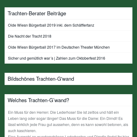
Trachten-Berater Beiträge
Oide Wiesn Bürgerball 2019 inkl. dem Schäfflertanz
Die Nacht der Tracht 2018
Oide Wiesn Bürgerball 2017 im Deutschen Theater München
Sicher und gemütlich war´s | Zahlen zum Oktoberfest 2016
Bildschönes Trachten-G'wand
Welches Trachten-G’wand?
Ein Muss für den Herren: Die Lederhose! Sie ist zeitlos und hält ein
Leben lang oder sogar länger! Das Muss für die Dame: Ein Dirndl! Es
lässt wirklich jede Frau gut aussehen, denn es kann sowohl betonen, als
auch kaschieren.
Eine Auswahl an wunderschönen Lederhosten und Dirndln findet Ihr hier