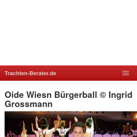
Trachten-Berater.de
Toggl
navig
Oide Wiesn Bürgerball © Ingrid
Grossmann