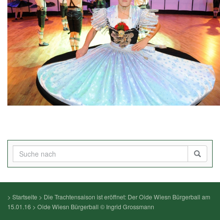
>
Startseite
>
Die Trachtensaison ist eröffnet: Der Oide Wiesn Bürgerball am
15.01.16
>
Oide Wiesn Bürgerball © Ingrid Grossmann