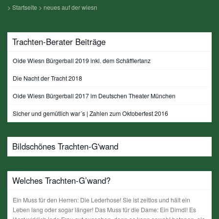
>
Startseite
>
neues auf der wiesn
Trachten-Berater Beiträge
Oide Wiesn Bürgerball 2019 inkl. dem Schäfflertanz
Die Nacht der Tracht 2018
Oide Wiesn Bürgerball 2017 im Deutschen Theater München
Sicher und gemütlich war´s | Zahlen zum Oktoberfest 2016
Bildschönes Trachten-G'wand
Welches Trachten-G’wand?
Ein Muss für den Herren: Die Lederhose! Sie ist zeitlos und hält ein
Leben lang oder sogar länger! Das Muss für die Dame: Ein Dirndl! Es