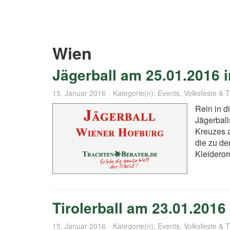
Wien
Jägerball am 25.01.2016 i
15. Januar 2016
Kategorie(n):
Events
,
Volksfeste & 
Rein in d
Jägerball
Kreuzes a
die zu de
Kleidero
Tirolerball am 23.01.201
15. Januar 2016
Kategorie(n):
Events
,
Volksfeste & 