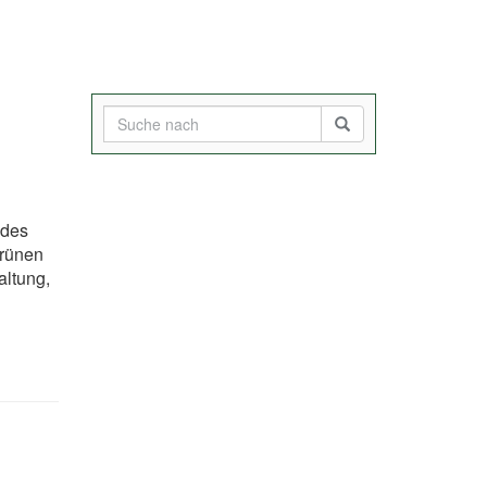
 des
Grünen
altung,