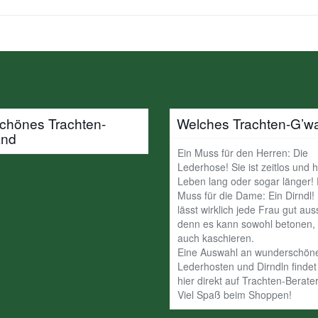
schönes Trachten-
Welches Trachten-G’w
and
Ein Muss für den Herren: Die
Lederhose! Sie ist zeitlos und h
Leben lang oder sogar länger!
Muss für die Dame: Ein Dirndl!
lässt wirklich jede Frau gut au
denn es kann sowohl betonen, 
auch kaschieren.
Eine Auswahl an wunderschön
Lederhosten und Dirndln findet 
hier direkt auf Trachten-Berater
Viel Spaß beim Shoppen!