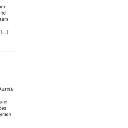
zum
ird
esem
 […]
Austria
 und
 des
formen