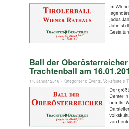
Im Wiener
legendäre
jedes Jah
Jahr ist 
Gestaltu
Ball der Oberösterreicher
Trachtenball am 16.01.20
14. Januar 2016
Kategorie(n):
Events
,
Volksfeste & 
Der größt
Center in
bereits. 
Darstelle
volkskult
von heute