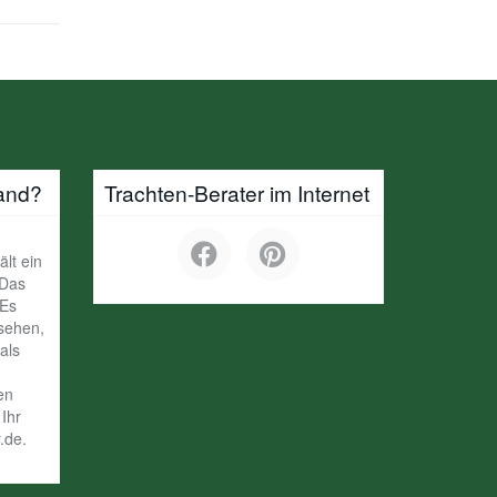
and?
Trachten-Berater im Internet
ält ein
 Das
 Es
ssehen,
als
en
Ihr
.de.