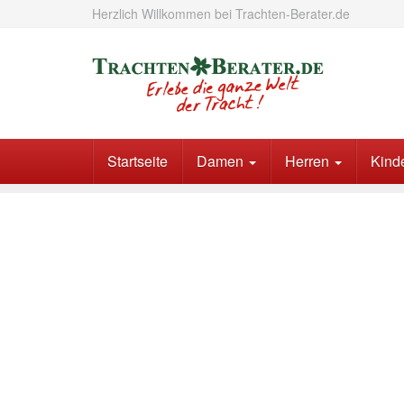
Skip
Herzlich Willkommen bei Trachten-Berater.de
to
main
content
Startseite
Damen
Herren
Kind